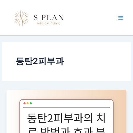
콘
Main
텐
Men
츠
로
건
너
뛰
기
동탄2피부과