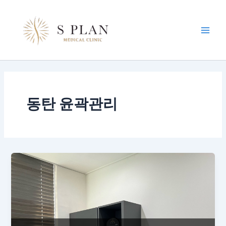
콘
Main
텐
Men
츠
로
건
너
뛰
기
동탄 윤곽관리