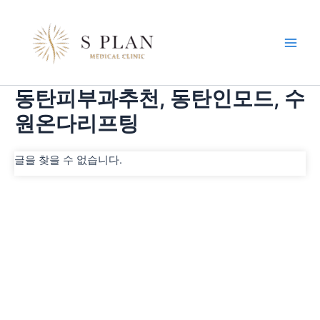
콘
Main
텐
Men
츠
로
건
동탄피부과추천, 동탄인모드, 수
너
뛰
원온다리프팅
기
글을 찾을 수 없습니다.