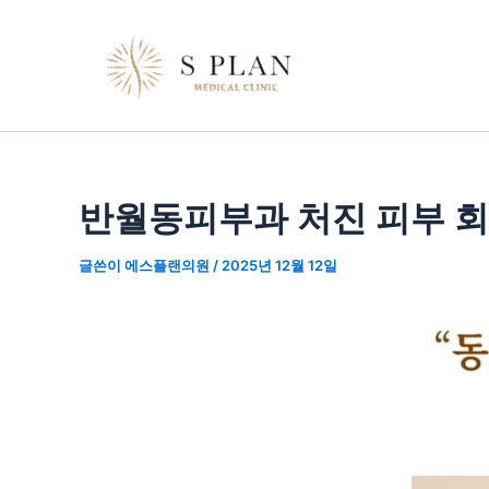
콘
포
텐
스
츠
트
로
탐
건
색
너
뛰
반월동피부과 처진 피부 회
기
글쓴이
에스플랜의원
/
2025년 12월 12일