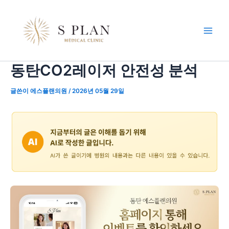
콘
포
Main
텐
스
Men
츠
트
로
탐
건
색
동탄CO2레이저 안전성 분석
너
뛰
기
글쓴이
에스플랜의원
/
2026년 05월 29일