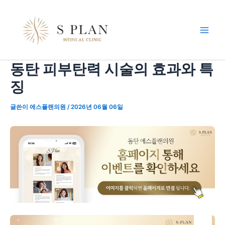
콘
포
Main
텐
스
Men
츠
트
로
탐
건
색
동탄 피부탄력 시술의 효과와 특
너
뛰
징
기
글쓴이
에스플랜의원
/
2026년 06월 06일