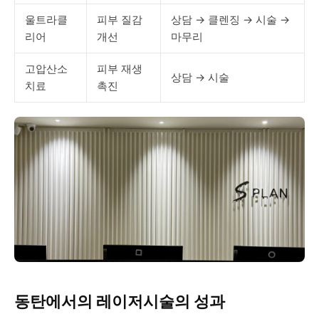
울트라클
피부 질감
상담 → 클렌징 → 시술 →
리어
개선
마무리
고압산소
피부 재생
상담 → 시술
치료
촉진
동탄에서의 레이저시술의 성과