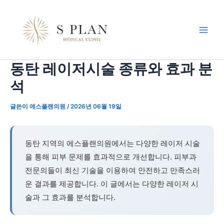
콘
포
Main
텐
스
Men
츠
트
로
탐
건
색
동탄 레이저시술 종류와 효과 분
너
뛰
석
기
글쓴이
에스플랜의원
/
2026년 06월 19일
동탄 지역의 에스플랜의원에서는 다양한 레이저 시술
을 통해 피부 문제를 효과적으로 개선합니다. 피부과
전문의들이 최신 기술을 이용하여 안전하고 만족스러
운 결과를 제공합니다. 이 글에서는 다양한 레이저 시
술과 그 효과를 분석합니다.