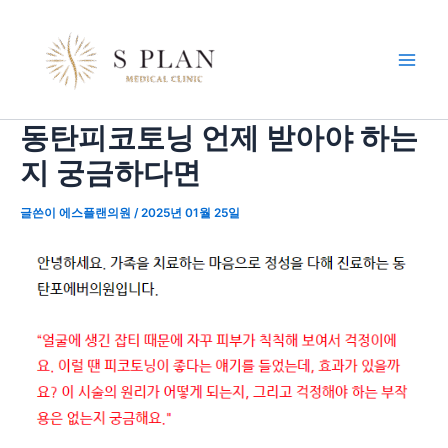
콘
포
Main
텐
스
Men
츠
트
로
탐
건
색
동탄피코토닝 언제 받아야 하는
너
뛰
지 궁금하다면
기
글쓴이
에스플랜의원
/
2025년 01월 25일