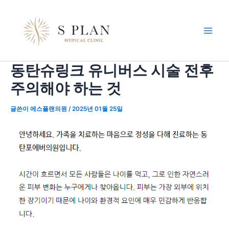
콘
포
Main
텐
스
Men
츠
트
로
탐
건
색
동탄슈링크 유니버스 시술 전후
너
뛰
주의해야 하는 것
기
글쓴이
에스플랜의원
/
2025년 01월 25일